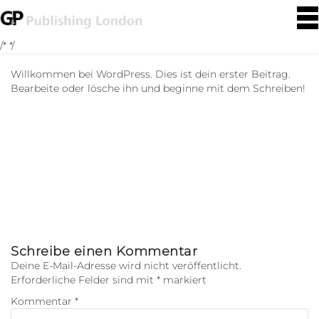
T
o
g
/*
*/
g
l
Willkommen bei WordPress. Dies ist dein erster Beitrag.
e
Bearbeite oder lösche ihn und beginne mit dem Schreiben!
n
a
v
i
g
a
t
i
o
n
Schreibe einen Kommentar
Deine E-Mail-Adresse wird nicht veröffentlicht.
Erforderliche Felder sind mit
*
markiert
Kommentar
*